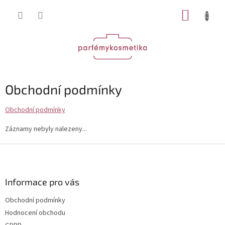
Přejít
NÁKUP
na
obsah
KOŠÍK
Obchodní podmínky
Obchodní podmínky
Záznamy nebyly nalezeny...
Z
á
p
a
Informace pro vás
t
Obchodní podmínky
í
Hodnocení obchodu