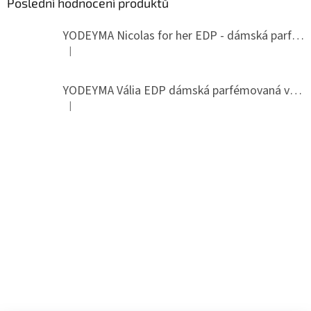
Poslední hodnocení produktů
YODEYMA Nicolas for her EDP - dámská parfémovaná voda
|
Hodnocení produktu je 5 z 5 hvězdiček.
YODEYMA Vália EDP dámská parfémovaná voda
|
Hodnocení produktu je 5 z 5 hvězdiček.