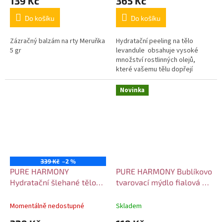
139 Kč
365 Kč
Do košíku
Do košíku
Zázračný balzám na rty Meruňka
Hydratační peeling na tělo
5 gr
levandule obsahuje vysoké
množství rostlinných olejů,
které vašemu tělu dopřejí
maximální hydrataci.
Novinka
339 Kč
–2 %
PURE HARMONY
PURE HARMONY Bublíkovo
Hydratační šlehané tělové
tvarovací mýdlo fialová -
máslo Meruňka 140 gr
100 gr
Momentálně nedostupné
Skladem