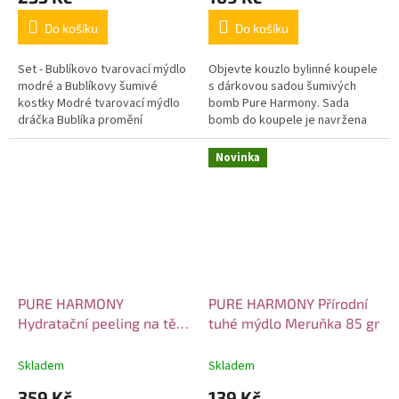
Do košíku
Do košíku
Set - Bublíkovo tvarovací mýdlo
Objevte kouzlo bylinné koupele
modré a Bublíkovy šumivé
s dárkovou sadou šumivých
kostky Modré tvarovací mýdlo
bomb Pure Harmony. Sada
dráčka Bublíka promění
bomb do koupele je navržena
každodenní mytí rukou v
pro ty, kteří touží po relaxaci a
zábavnou a tvořivou činnost.
péči o pokožku. Každá šumivá...
Novinka
Děti si...
PURE HARMONY
PURE HARMONY Přírodní
Hydratační peeling na tělo
tuhé mýdlo Meruňka 85 gr
růže 300 gr
Skladem
Skladem
359 Kč
139 Kč