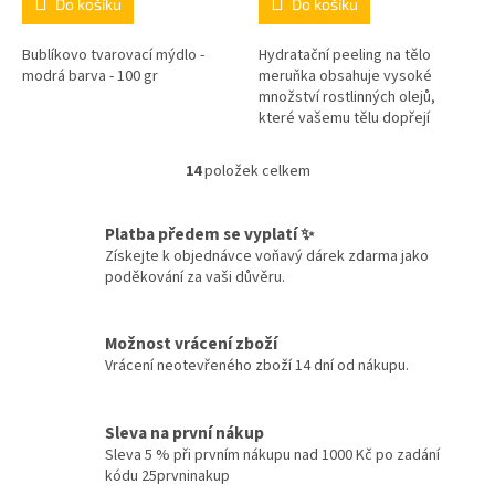
Do košíku
Do košíku
Bublíkovo tvarovací mýdlo -
Hydratační peeling na tělo
modrá barva - 100 gr
meruňka obsahuje vysoké
množství rostlinných olejů,
které vašemu tělu dopřejí
maximální hydrataci.
14
položek celkem
O
v
l
Platba předem se vyplatí ✨
á
Získejte k objednávce voňavý dárek zdarma jako
d
poděkování za vaši důvěru.
a
c
í
Možnost vrácení zboží
p
Vrácení neotevřeného zboží 14 dní od nákupu.
r
v
k
y
Sleva na první nákup
v
Sleva 5 % při prvním nákupu nad 1000 Kč po zadání
ý
kódu 25prvninakup
p