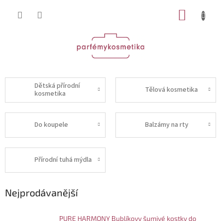
Přejít
NÁKUP
na
obsah
KOŠÍK
Dětská přírodní
Tělová kosmetika
kosmetika
Do koupele
Balzámy na rty
Přírodní tuhá mýdla
Nejprodávanější
PURE HARMONY Bublíkovy šumivé kostky do