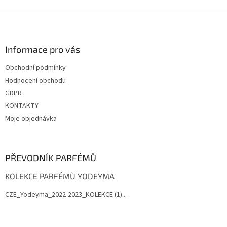
i
Z
s
á
u
p
a
Informace pro vás
t
Obchodní podmínky
í
Hodnocení obchodu
GDPR
KONTAKTY
Moje objednávka
PŘEVODNÍK PARFÉMŮ
KOLEKCE PARFÉMŮ YODEYMA
CZE_Yodeyma_2022-2023_KOLEKCE (1)...