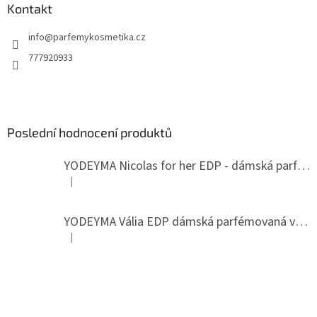
Kontakt
info
@
parfemykosmetika.cz
777920933
Poslední hodnocení produktů
YODEYMA Nicolas for her EDP - dámská parfémovaná voda
|
Hodnocení produktu je 5 z 5 hvězdiček.
YODEYMA Vália EDP dámská parfémovaná voda
|
Hodnocení produktu je 5 z 5 hvězdiček.