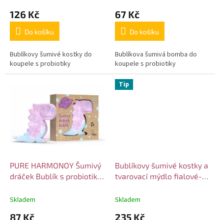
ů
126 Kč
67 Kč
Do košíku
Do košíku
Bublíkovy šumivé kostky do
Bublíkova šumivá bomba do
koupele s probiotiky
koupele s probiotiky
Tip
PURE HARMONOY Šumivý
Bublíkovy šumivé kostky a
dráček Bublík s probiotiky
tvarovací mýdlo fialové-
60 gr
set
Skladem
Skladem
87 Kč
235 Kč