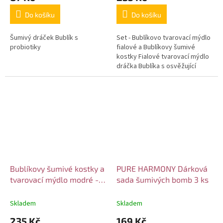
Do košíku
Do košíku
Šumivý dráček Bublík s
Set - Bublíkovo tvarovací mýdlo
probiotiky
fialové a Bublíkovy šumivé
kostky Fialové tvarovací mýdlo
dráčka Bublíka s osvěžující
přírodní vůní Raspberry Rush.
Děti si z něj mohou...
Bublíkovy šumivé kostky a
PURE HARMONY Dárková
tvarovací mýdlo modré -
sada šumivých bomb 3 ks
set
Skladem
Skladem
235 Kč
169 Kč