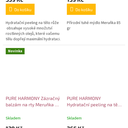
Do košíku
Do košíku
Hydratační peeling na tělo růže
Přírodní tuhé mýdlo Meruňka 85
obsahuje vysoké množství
gr
rostlinných olejů, které vašemu
tělu dopřejí maximální hydrataci.
Novinka
PURE HARMONY Zázračný
PURE HARMONY
balzám na rty Meruňka 5
Hydratační peeling na tělo
gr
levandule 300 gr
Skladem
Skladem