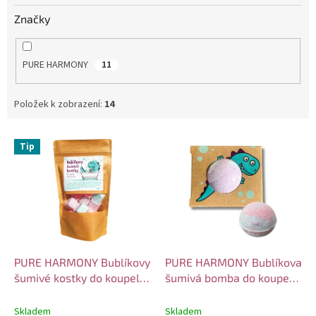
Značky
PURE HARMONY
11
Položek k zobrazení:
14
V
Tip
ý
p
i
s
p
r
o
d
PURE HARMONY Bublíkovy
PURE HARMONY Bublíkova
u
šumivé kostky do koupele
šumivá bomba do koupele
k
s probiotiky 180 gr
s probiotiky 60 gr
t
Skladem
Skladem