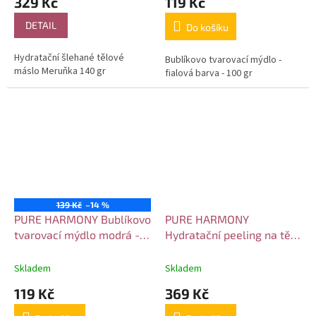
329 Kč
119 Kč
DETAIL
Do košíku
Hydratační šlehané tělové
Bublíkovo tvarovací mýdlo -
máslo Meruňka 140 gr
fialová barva - 100 gr
139 Kč
–14 %
PURE HARMONY Bublíkovo
PURE HARMONY
tvarovací mýdlo modrá -
Hydratační peeling na tělo
100 gr
meruňka 300 gr
Skladem
Skladem
119 Kč
369 Kč