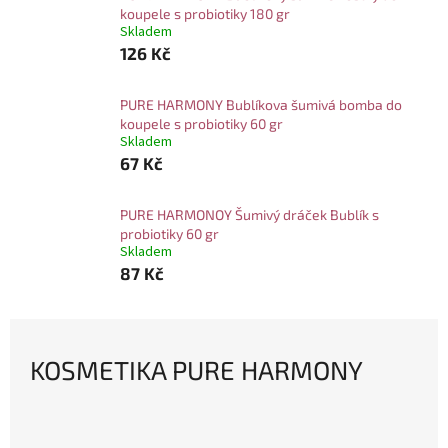
koupele s probiotiky 180 gr
Skladem
126 Kč
PURE HARMONY Bublíkova šumivá bomba do
koupele s probiotiky 60 gr
Skladem
67 Kč
PURE HARMONOY Šumivý dráček Bublík s
probiotiky 60 gr
Skladem
87 Kč
KOSMETIKA PURE HARMONY
Ř