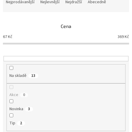
a
Nejprodávanější
Nejlevnější
Nejdražší
Abecedně
z
e
n
Cena
í
p
67
Kč
369
Kč
r
o
d
u
k
t
Na skladě
13
ů
Akce
0
Novinka
3
Tip
2