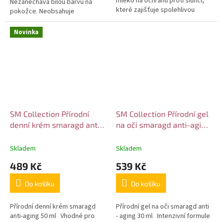
mléko na ochranu proti slunci,
Nezanechává bílou barvu na
které zajišťuje spolehlivou
pokožce. Neobsahuje
ochranu před škodlivými účinky
nanočástice. Hydratační krém na
slunečních paprsků UVA a UVB....
ochranu proti slunci, který
Novinka
zajišťuje...
SM Collection Přírodní
SM Collection Přírodní gel
denní krém smaragd anti-
na oči smaragd anti-aging
aging 50 ml
30 ml
Skladem
Skladem
489 Kč
539 Kč
Do košíku
Do košíku
Přírodní denní krém smaragd
Přírodní gel na oči smaragd anti
anti-aging 50 ml Vhodné pro
- aging 30 ml Intenzivní formule