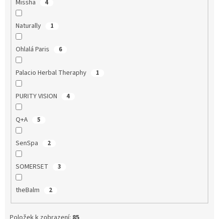
Missha
4
Naturally
1
Ohlalá Paris
6
Palacio Herbal Theraphy
1
PURITY VISION
4
Q+A
5
SenSpa
2
SOMERSET
3
theBalm
2
Položek k zobrazení:
85