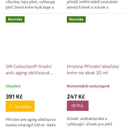
všechny typy pleti, vyhlazuje
přináší vnitřní mládí smazáním
pleť. Denní krém hydratuje a
jemných linek a vrásek a
regeneruje plet’. Obsahuje
zabraňuje vzniku nových. Dává
aktivní složky, které...
Vašim očím více...
Novinka
Novinka
SM CollectionP řírodní
Hristina Přírodní lékařský
anti-aging obličejová
krém na akné 30 ml
maska smaragd 100 ml
Skladem
Momentálně nedostupné
391 Kč
247 Kč
DETAIL
Do košíku
Účinek: antibakteriální a
Přírodní anti-aging obličejová
vyhlazující účinek pro pleť.
maska smaragd 100 ml Naše