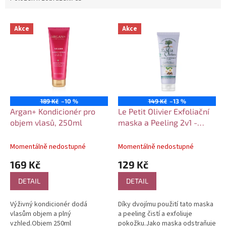
V
Akce
Akce
ý
p
i
s
p
r
o
189 Kč
–10 %
149 Kč
–13 %
d
Argan+ Kondicionér pro
Le Petit Olivier Exfoliační
u
objem vlasů, 250ml
maska a Peeling 2v1 -
k
Mandlový květ a Moringa,
t
75ml
Momentálně nedostupné
Momentálně nedostupné
ů
169 Kč
129 Kč
DETAIL
DETAIL
Výživný kondicionér dodá
Díky dvojímu použití tato maska
vlasům objem a plný
a peeling čistí a exfoliuje
vzhled.Objem 250ml
pokožku.Jako maska odstraňuje