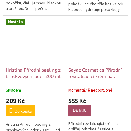
pokožku, činí ji jemnou, hladkou
pokožku celého těla bez kalorií.
a pružnou. Denní péče s
Hluboce hydratuje pokožku, je
hroznovým extraktem pro
potom hebká a vláčná. Denní
všechny typy pleti,...
péče s hroznovým...
Novinka
Hristina Přírodní peeling z
Sayaz Cosmetics Přírodní
broskvových jader 200 ml
revitalizující krém na
obličej 24h zlaté částice a
arganový olej 50 ml
Skladem
Momentálně nedostupné
209 Kč
555 Kč
DETAIL
Do košíku
Přírodní revitalizující krém na
Hristina Přírodní peeling z
obličej 24h zlaté částice a
broskvových jader 200 ml Čistí