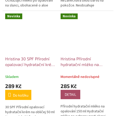
Ochlazující mléko po opalování
Nezanechává bílou barvu na
na slunci, obohacené o aloe
pokožce. Neobsahuje
vera. Hydratuje, zjemňuje,
nanočástice. Hydratační krém na
ochlazuje a zklidňuje...
ochranu proti slunci, který
Novinka
Novinka
zajišťuje...
Hristina 30 SPF Přírodní
Hristina Přírodní
opalovací hydratační krém
hydratační mléko na
na obličej 50 ml
opalování 150 ml
Skladem
Momentálně nedostupné
289 Kč
285 Kč
DETAIL
Do košíku
Přírodní hydratační mléko na
30 SPF Přírodní opalovací
opalování 150 ml Hydratační
hydratační krém na obličej 50 ml