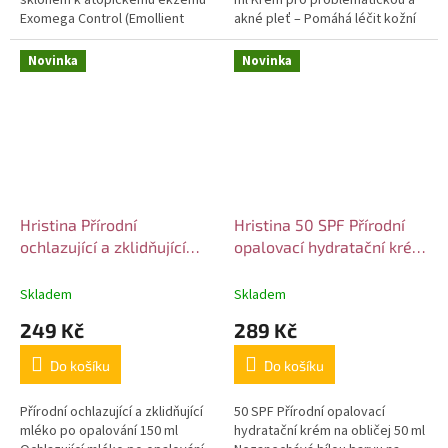
Exomega Control (Emollient
akné pleť – Pomáhá léčit kožní
Shower Oil) - 500 ml Zklidňující a
problémy - zarudnutí, nerovný
čisticí sprchový olej...
povrch pleti, akné, pigmentové
Novinka
Novinka
skvrny,...
Hristina Přírodní
Hristina 50 SPF Přírodní
ochlazující a zklidňující
opalovací hydratační krém
mléko po opalování 150 ml
na obličej 50 ml
Skladem
Skladem
249 Kč
289 Kč
Do košíku
Do košíku
Přírodní ochlazující a zklidňující
50 SPF Přírodní opalovací
mléko po opalování 150 ml
hydratační krém na obličej 50 ml