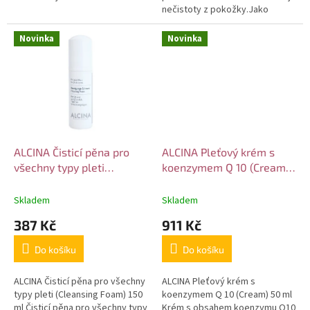
nečistoty z pokožky.Jako
peeling díky exfoliantům
přírodního původu odstraňuje
Novinka
Novinka
odumřelé...
ALCINA Čisticí pěna pro
ALCINA Pleťový krém s
všechny typy pleti
koenzymem Q 10 (Cream)
(Cleansing Foam) 150 ml
50 ml
Skladem
Skladem
387 Kč
911 Kč
Do košíku
Do košíku
ALCINA Čisticí pěna pro všechny
ALCINA Pleťový krém s
typy pleti (Cleansing Foam) 150
koenzymem Q 10 (Cream) 50 ml
ml Čisticí pěna pro všechny typy
Krém s obsahem koenzymu Q10