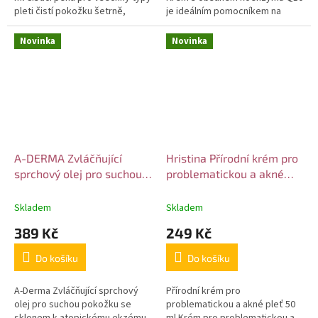
pleti čistí pokožku šetrně,
je ideálním pomocníkem na
avšak hloubkově. Během čistění
unavenou pleť, které ihned
pleť vyživuje,...
dodá dávku mladistvé energie.
Novinka
Novinka
Vaše pleť...
A-DERMA Zvláčňující
Hristina Přírodní krém pro
sprchový olej pro suchou
problematickou a akné
pokožku se sklonem k
pleť 50 ml
atopickému ekzému
Skladem
Skladem
Exomega Control 500 ml
389 Kč
249 Kč
Do košíku
Do košíku
A-Derma Zvláčňující sprchový
Přírodní krém pro
olej pro suchou pokožku se
problematickou a akné pleť 50
sklonem k atopickému ekzému
ml Krém pro problematickou a