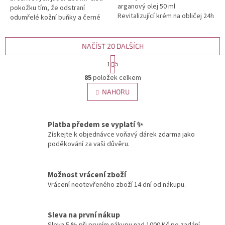
arganový olej 50 ml
pokožku tím, že odstraní
Revitalizující krém na obličej 24h
odumřelé kožní buňky a černé
zlaté částice a arganový
tečky, póry v pleti. Zachovává
olejZlaté částice a Arganový...
pružnost a elasticitu....
NAČÍST 20 DALŠÍCH
S
1
5
t
O
r
85
položek celkem
v
á
l
NAHORU
n
á
k
d
o
v
a
Platba předem se vyplatí ✨
á
c
Získejte k objednávce voňavý dárek zdarma jako
n
í
poděkování za vaši důvěru.
í
p
r
v
Možnost vrácení zboží
k
Vrácení neotevřeného zboží 14 dní od nákupu.
y
v
ý
Sleva na první nákup
p