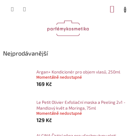
Přejít
NÁKUP
na
obsah
KOŠÍK
Nejprodávanější
Argan+ Kondicionér pro objem vlasů, 250ml
Momentálně nedostupné
169 Kč
Le Petit Olivier Exfoliační maska a Peeling 2v1 -
Mandlový květ a Moringa, 75ml
Momentálně nedostupné
129 Kč
ALCINA Čisticí pěna pro všechny typy pleti