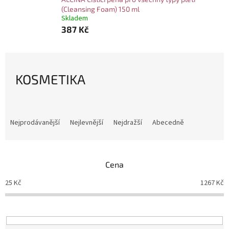
(Cleansing Foam) 150 ml
Skladem
387 Kč
KOSMETIKA
Ř
a
Nejprodávanější
Nejlevnější
Nejdražší
Abecedně
z
e
n
Cena
í
p
25
Kč
1267
Kč
r
o
d
u