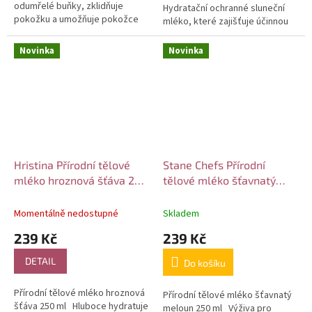
odumřelé buňky, zklidňuje
Hydratační ochranné sluneční
pokožku a umožňuje pokožce
mléko, které zajišťuje účinnou
dýchat. Doporučuje se používat
ochranu proti škodlivému vlivu
po - pleťové vodě, nebo...
UVA a UVB záření. Vyživující...
Novinka
Novinka
Hristina Přírodní tělové
Stane Chefs Přírodní
mléko hroznová šťáva 250
tělové mléko šťavnatý
ml
meloun 250 ml
Momentálně nedostupné
Skladem
239 Kč
239 Kč
DETAIL
Do košíku
Přírodní tělové mléko hroznová
Přírodní tělové mléko šťavnatý
šťáva 250 ml Hluboce hydratuje
meloun 250 ml Výživa pro