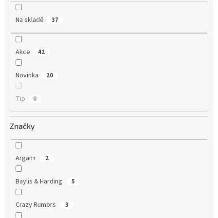
k
t
Na skladě
37
ů
Akce
42
Novinka
20
Tip
0
Značky
Argan+
2
Baylis & Harding
5
Crazy Rumors
3