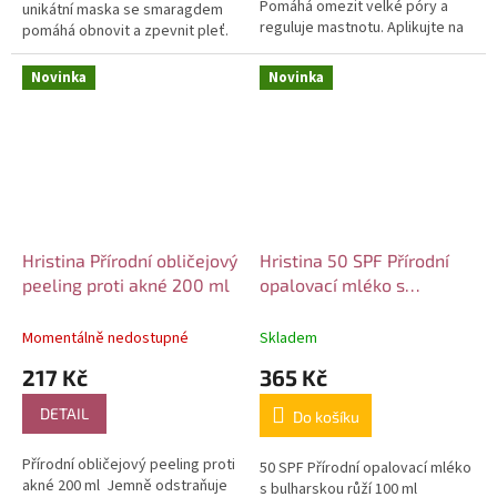
Pomáhá omezit velké póry a
unikátní maska se smaragdem
reguluje mastnotu. Aplikujte na
pomáhá obnovit a zpevnit pleť.
čistou a suchou pokožku. Po
Tato maska nastartuje
aplikaci zůstává bílý film na...
přirozenou hydrataci pleti a...
Novinka
Novinka
Hristina Přírodní obličejový
Hristina 50 SPF Přírodní
peeling proti akné 200 ml
opalovací mléko s
bulharskou růží 100 ml
Momentálně nedostupné
Skladem
217 Kč
365 Kč
DETAIL
Do košíku
Přírodní obličejový peeling proti
50 SPF Přírodní opalovací mléko
akné 200 ml Jemně odstraňuje
s bulharskou růží 100 ml