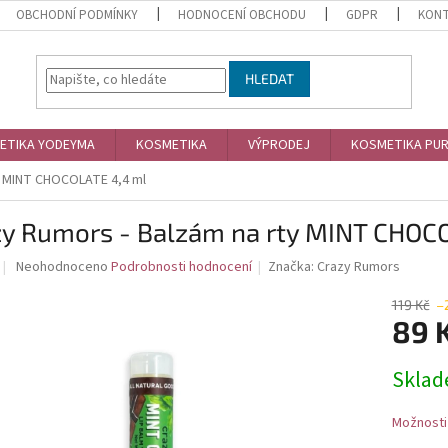
OBCHODNÍ PODMÍNKY
HODNOCENÍ OBCHODU
GDPR
KON
HLEDAT
ETIKA YODEYMA
KOSMETIKA
VÝPRODEJ
KOSMETIKA PU
y MINT CHOCOLATE 4,4 ml
zy Rumors - Balzám na rty MINT CHOC
Průměrné
Neohodnoceno
Podrobnosti hodnocení
Značka:
Crazy Rumors
hodnocení
produktu
119 Kč
–
je
89 
0,0
z
Měrná
Skla
5
cena:
hvězdiček.
Možnosti