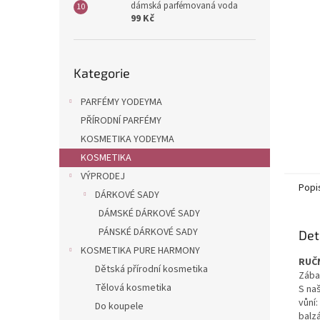
dámská parfémovaná voda
99 Kč
Přeskočit
Kategorie
kategorie
PARFÉMY YODEYMA
PŘÍRODNÍ PARFÉMY
KOSMETIKA YODEYMA
KOSMETIKA
VÝPRODEJ
Popi
DÁRKOVÉ SADY
DÁMSKÉ DÁRKOVÉ SADY
PÁNSKÉ DÁRKOVÉ SADY
Det
KOSMETIKA PURE HARMONY
RUČN
Dětská přírodní kosmetika
Zába
Tělová kosmetika
S na
vůní:
Do koupele
balz