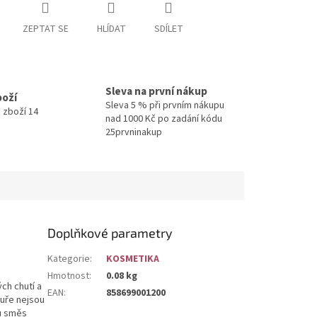
ZEPTAT SE
HLÍDAT
SDÍLET
Sleva na první nákup
boží
Sleva 5 % při prvním nákupu
 zboží 14
nad 1000 Kč po zadání kódu
25prvninakup
Doplňkové parametry
Kategorie
:
KOSMETIKA
Hmotnost
:
0.08 kg
ch chutí a
EAN
:
858699001200
tuře nejsou
ou směs