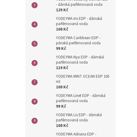
n
- dámká parfémovaná voda
e
129 Kč
l
YODEYMA Iris EDP - dámská
parfémovaná voda
108 Kč
YODEYMA Caribbean EDP -
pánská parfémovaná voda
99 Kč
YODEYMA Nya EDP - dámská
parfémovaná voda
119 Kč
YODEYMA MINT OCEAN EDP 100
ml
108 Kč
YODEYMA Linet EDP - dámská
parfémovaná voda
99 Kč
YODEYMA Lis EDP - dámská
parfémovaná voda
108 Kč
YODEYMA Adriana EDP -