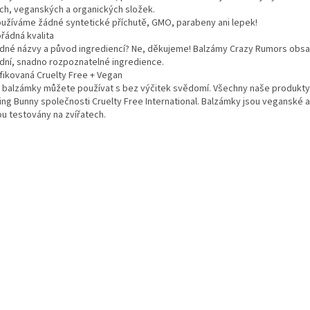
ých, veganských a organických složek.
užíváme žádné syntetické příchutě,
GMO
, parabeny ani lepek!
řádná kvalita
dné názvy a původ ingrediencí? Ne, děkujeme! Balzámy Crazy Rumors obsa
odní, snadno rozpoznatelné ingredience.
ifikovaná Cruelty Free + Vegan
 balzámky můžete používat s bez výčitek svědomí. Všechny naše produkty
ing Bunny společnosti Cruelty Free International. Balzámky jsou veganské a
ou testovány na zvířatech.