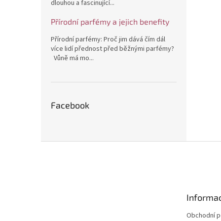
dlouhou a fascinující...
Přírodní parfémy a jejich benefity
Přírodní parfémy: Proč jim dává čím dál
více lidí přednost před běžnými parfémy?
Vůně má mo...
Facebook
Z
á
p
a
t
Informac
í
Obchodní 