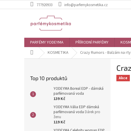
Přejít
777920933
info@parfemykosmetika.cz
na
obsah
PARFÉMY YODEYMA
PŘÍRODNÍ PARFÉMY
KOSM
Domů
KOSMETIKA
Crazy Rumors - Balzám na rt
P
Cra
o
s
Top 10 produktů
Akce
t
r
YODEYMA Boreal EDP - dámská
a
parfémovaná voda
139 Kč
n
n
YODEYMA Vália EDP dámská
parfémovaná voda
Dárek pro
í
ženu
p
119 Kč
a
YODEYMA Celebrity woman EDP