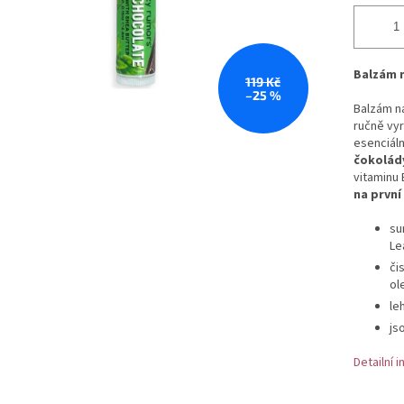
Balzám 
119 Kč
–25 %
Balzám na
ručně vyr
esenciáln
čokolád
vitaminu 
na prvni
su
Le
či
ole
le
js
Detailní 