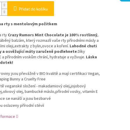
Přidat do košíku
na rty s mentolovým požitkem
 rty
Crazy Rumors Mint Chocolate je 100% rostlinný
,
áběný balzám, který rozmazlí vaše rty přírodními másly a
ími oleji,extrakty z bylin,ovoce a
koření
.
Lahodné chuti
y a osvěžující máty zaručeně podlehnete
.Díky
E a přírodním voskům chrání, hydratuje a vyživuje.
Láska
́ dotek!
roviny jsou převážně v BIO kvalitě a mají certifikaci Vegan,
aping Bunny a Cruelty Free
stě veganské složení -
makadamiový
olej,
jojobový
j
,olivový olej,
bambucké máslo
,přírodní vosky,
vitamín
E
hce se nanáší a jsou bezbarvé
ou oslazeny přírodní stévií
informace