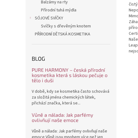
Balzámy na rty
čist
Přírodní tuhá mýdla
Nepo
Mimo
SÓJOVÉ SVÍČKY
Záha
Svíčky s dřevěným knotem
přír
Cert
PŘÍRODNÍ DĚTSKÁ KOSMETIKA
Naše
Leap
nejs
BLOG
PURE HARMONY – česká přírodní
kosmetika která s láskou pečuje o
tělo i duši
V době, kdy se kosmetika často schovává
za složitá jména chemických látek,
přichází značka, která se...
Vůně a nálada: Jak parfémy
ovlivňují naše emoce
Vůně a nálada: Jak parfémy ovlivňují naše
emoce Vůně jsou mnohem více než jen