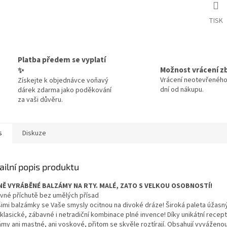
TISK
Platba předem se vyplatí
Možnost vrácení z
✨
Vrácení neotevřeného
Získejte k objednávce voňavý
dní od nákupu.
dárek zdarma jako poděkování
za vaši důvěru.
s
Diskuze
ailní popis produktu
Ě VYRÁBĚNÉ BALZÁMY NA RTY. MALÉ, ZATO S VELKOU OSOBNOSTÍ!
vné příchutě bez umělých přísad
šimi balzámky se Vaše smysly ocitnou na divoké dráze! Široká paleta úžasný
 klasické, zábavné i netradiční kombinace plné invence! Díky unikátní recep
ámy ani mastné, ani voskové, přitom se skvěle roztírají. Obsahují vyvážen