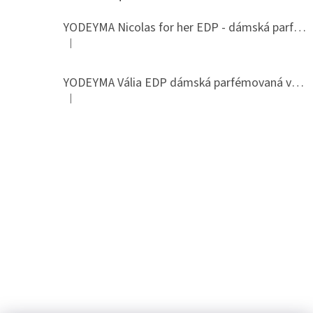
YODEYMA Nicolas for her EDP - dámská parfémovaná voda
|
Hodnocení produktu je 5 z 5 hvězdiček.
YODEYMA Vália EDP dámská parfémovaná voda
|
Hodnocení produktu je 5 z 5 hvězdiček.