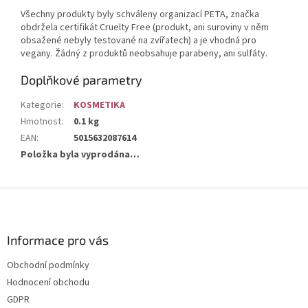
Všechny produkty byly schváleny organizací PETA, značka
obdržela certifikát Cruelty Free (produkt, ani suroviny v něm
obsažené nebyly testované na zvířatech) a je vhodná pro
vegany. Žádný z produktů neobsahuje parabeny, ani sulfáty.
Doplňkové parametry
Kategorie
:
KOSMETIKA
Hmotnost
:
0.1 kg
EAN
:
5015632087614
Položka byla vyprodána…
Z
á
p
a
Informace pro vás
t
Obchodní podmínky
í
Hodnocení obchodu
GDPR