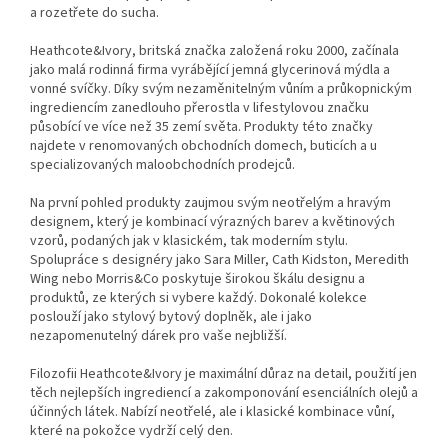
a rozetřete do sucha.
Heathcote&Ivory, britská značka založená roku 2000, začínala
jako malá rodinná firma vyrábějící jemná glycerinová mýdla a
vonné svíčky. Díky svým nezaměnitelným vůním a průkopnickým
ingrediencím zanedlouho přerostla v lifestylovou značku
působící ve více než 35 zemí světa. Produkty této značky
najdete v renomovaných obchodních domech, buticích a u
specializovaných maloobchodních prodejců.
Na první pohled produkty zaujmou svým neotřelým a hravým
designem, který je kombinací výrazných barev a květinových
vzorů, podaných jak v klasickém, tak moderním stylu.
Spolupráce s designéry jako Sara Miller, Cath Kidston, Meredith
Wing nebo Morris&Co poskytuje širokou škálu designu a
produktů, ze kterých si vybere každý. Dokonalé kolekce
poslouží jako stylový bytový doplněk, ale i jako
nezapomenutelný dárek pro vaše nejbližší.
Filozofii Heathcote&Ivory je maximální důraz na detail, použití jen
těch nejlepších ingrediencí a zakomponování esenciálních olejů a
účinných látek. Nabízí neotřelé, ale i klasické kombinace vůní,
které na pokožce vydrží celý den.