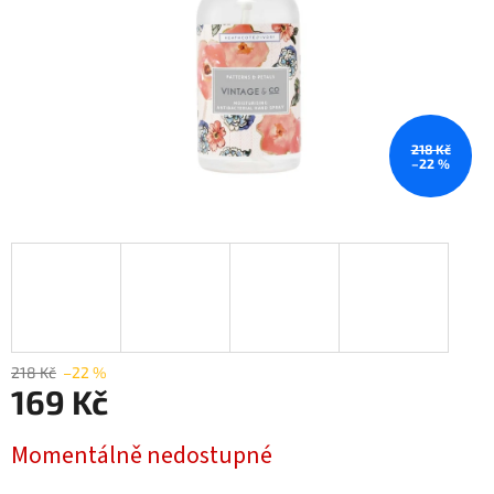
218 Kč
–22 %
218 Kč
–22 %
169 Kč
Měrná
Momentálně nedostupné
cena: