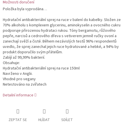
Možnosti doručení
Položka byla vyprodána…
Hydratační antibakteriální sprej na ruce v balení do kabelky. Složen ze
70% alkoholu s komplexem glycerinu, aminokyselin a ovocného cukru
podporuje přirozenou hydrataci rukou. Tóny bergamotu, růžového
pepře, narcisů a cedrového dřeva s vetiverem jemně ručky ovoní a
zanechají svěží a čisté. Během nezávislých testů 96% respondentů
uvedlo, že sprej zanechal jejich ruce hydratované a hebké, a 94% by
produkt doporučilo svým přátelům.
Zabíjí až 99,99% bakterií.
Obsahuje:
Hydratační antibakteriální sprej na ruce 150ml
Navrženo v Anglii.
Vhodné pro vegany
Netestováno na zvířatech
Detailní informace
ZEPTAT SE
HLÍDAT
SDÍLET