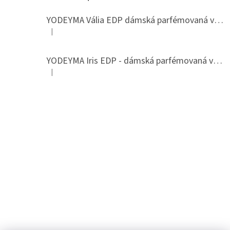
YODEYMA Vália EDP dámská parfémovaná voda
|
Hodnocení produktu je 5 z 5 hvězdiček.
YODEYMA Iris EDP - dámská parfémovaná voda
|
Hodnocení produktu je 5 z 5 hvězdiček.