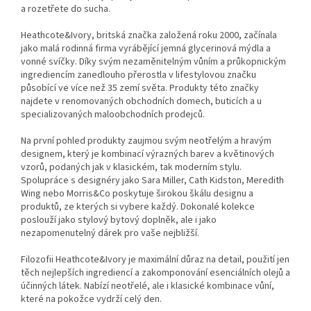
a rozetřete do sucha.
Heathcote&Ivory, britská značka založená roku 2000, začínala
jako malá rodinná firma vyrábějící jemná glycerinová mýdla a
vonné svíčky. Díky svým nezaměnitelným vůním a průkopnickým
ingrediencím zanedlouho přerostla v lifestylovou značku
působící ve více než 35 zemí světa. Produkty této značky
najdete v renomovaných obchodních domech, buticích a u
specializovaných maloobchodních prodejců.
Na první pohled produkty zaujmou svým neotřelým a hravým
designem, který je kombinací výrazných barev a květinových
vzorů, podaných jak v klasickém, tak moderním stylu.
Spolupráce s designéry jako Sara Miller, Cath Kidston, Meredith
Wing nebo Morris&Co poskytuje širokou škálu designu a
produktů, ze kterých si vybere každý. Dokonalé kolekce
poslouží jako stylový bytový doplněk, ale i jako
nezapomenutelný dárek pro vaše nejbližší.
Filozofii Heathcote&Ivory je maximální důraz na detail, použití jen
těch nejlepších ingrediencí a zakomponování esenciálních olejů a
účinných látek. Nabízí neotřelé, ale i klasické kombinace vůní,
které na pokožce vydrží celý den.