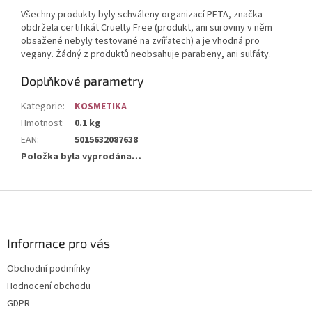
Všechny produkty byly schváleny organizací PETA, značka
obdržela certifikát Cruelty Free (produkt, ani suroviny v něm
obsažené nebyly testované na zvířatech) a je vhodná pro
vegany. Žádný z produktů neobsahuje parabeny, ani sulfáty.
Doplňkové parametry
Kategorie
:
KOSMETIKA
Hmotnost
:
0.1 kg
EAN
:
5015632087638
Položka byla vyprodána…
Z
á
p
a
Informace pro vás
t
Obchodní podmínky
í
Hodnocení obchodu
GDPR