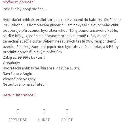
Možnosti doručení
Položka byla vyprodána…
Hydratační antibakteriální sprej na ruce v balení do kabelky. Složen ze
70% alkoholu s komplexem glycerinu, aminokyselin a ovocného cukru
podporuje přirozenou hydrataci rukou. Tóny pomerančového květu,
sladké břízy, gardénie a šťavnaté broskve jemně ručky ovoní a
zanechají svěží a čisté. Během nezávislých testů 96% respondentů
uvedlo, že sprej zanechal jejich ruce hydratované a hebké, a 94% by
produkt doporučilo svým přátelům.
Zabíjí až 99,99% bakterií.
Obsahuje:
Hydratační antibakteriální sprej na ruce 150ml
Navrženo v Anglii.
Vhodné pro vegany
Netestováno na zvířatech
Detailní informace
ZEPTAT SE
HLÍDAT
SDÍLET