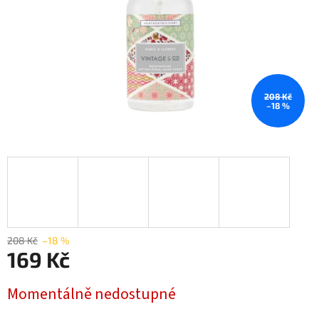
208 Kč
–18 %
208 Kč
–18 %
169 Kč
Měrná
Momentálně nedostupné
cena: