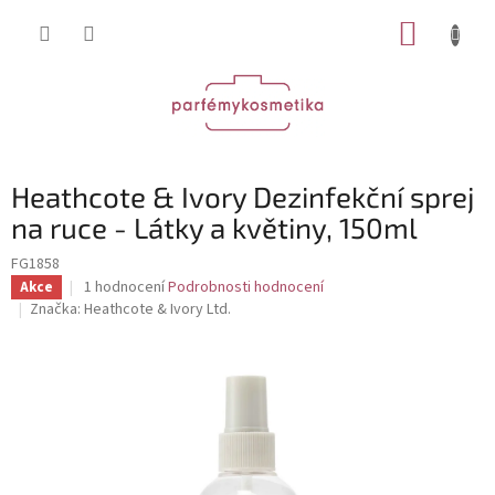
Přejít
NÁKUP
na
obsah
KOŠÍK
Heathcote & Ivory Dezinfekční sprej
na ruce - Látky a květiny, 150ml
FG1858
Průměrné
1 hodnocení
Podrobnosti hodnocení
Akce
hodnocení
Značka:
Heathcote & Ivory Ltd.
produktu
je
5,0
z
5
hvězdiček.