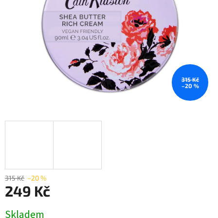
315 Kč
–20 %
315 Kč
–20 %
249 Kč
Měrná
Skladem
cena: