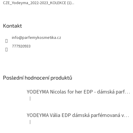
CZE_Yodeyma_2022-2023_KOLEKCE (1)...
Kontakt
info
@
parfemykosmetika.cz
777920933
Poslední hodnocení produktů
YODEYMA Nicolas for her EDP - dámská parfémovaná voda
|
Hodnocení produktu je 5 z 5 hvězdiček.
YODEYMA Vália EDP dámská parfémovaná voda
|
Hodnocení produktu je 5 z 5 hvězdiček.