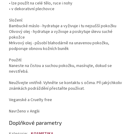
• lze použít na celé tělo, ruce i nohy
• v dekorativní plechovce
Složení:
Bambucké máslo - hydratuje a vyživuje i tu nejsušší pokožku
Olivový olej - hydratuje a vyživuje a poskytuje úlevu suché
pokožce
Mrkvový olej - působí blahodárně na unavenou pokožku,
podporuje obnovu kožních buněk
Použití:
Naneste na čistou a suchou pokožku, masírujte, dokud se
nevstřebá.
Neužívejte vnitřně. Vyhněte se kontaktu s očima. Při jakýchkoliv
známkách podráždění přestaňte používat.
Veganské a Cruelty free
Navrženo v Anglii
Doplňkové parametry
Kategorie
:
KOSMETIKA