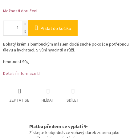
Možnosti doručení
Přidat do košíku
Bohatý krém s bambuckým máslem dodá suché pokožce potřebnou
úlevu a hydrataci. S vůní hyacintů a růží.
Hmotnost 90g
Detailní informace
ZEPTAT SE
HLÍDAT
SDÍLET
Platba předem se vyplatí ✨
Získejte k objednávce voňavý dárek zdarma jako