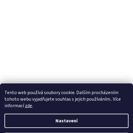
Tento web používá soubory cookie. Dalším procházením
tohoto webu vyjadřujete souhlas s jejich používáním.. Více
informací
zde
.
Nastavení
Vytvořil Shoptet