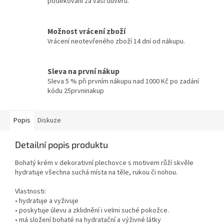
poděkování za vaši důvěru.
Možnost vrácení zboží
Vrácení neotevřeného zboží 14 dní od nákupu.
Sleva na první nákup
Sleva 5 % při prvním nákupu nad 1000 Kč po zadání
kódu 25prvninakup
Popis
Diskuze
Detailní popis produktu
Bohatý krém v dekorativní plechovce s motivem růží skvěle
hydratuje všechna suchá místa na těle, rukou či nohou.
Vlastnosti:
• hydratuje a vyživuje
• poskytuje úlevu a zklidnění i velmi suché pokožce.
• má složení bohaté na hydratační a výživné látky