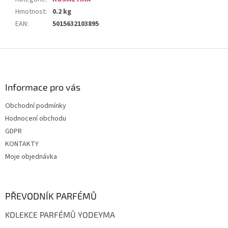
Hmotnost
:
0.2 kg
EAN
:
5015632103895
Z
á
p
a
Informace pro vás
t
Obchodní podmínky
í
Hodnocení obchodu
GDPR
KONTAKTY
Moje objednávka
PŘEVODNÍK PARFÉMŮ
KOLEKCE PARFÉMŮ YODEYMA