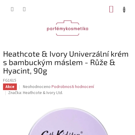
Přejít
NÁKUP
na
obsah
KOŠÍK
Heathcote & Ivory Univerzální krém
s bambuckým máslem - Růže &
Hyacint, 90g
FG1615
Průměrné
Neohodnoceno
Podrobnosti hodnocení
Akce
hodnocení
Značka:
Heathcote & Ivory Ltd.
produktu
je
0,0
z
5
hvězdiček.