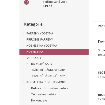
parfémovaná voda
119 Kč
Přeskočit
Kategorie
kategorie
Popi
PARFÉMY YODEYMA
PŘÍRODNÍ PARFÉMY
Det
KOSMETIKA YODEYMA
Slož
KOSMETIKA
test
VÝPRODEJ
DÁRKOVÉ SADY
DÁMSKÉ DÁRKOVÉ SADY
SLOŽ
PÁNSKÉ DÁRKOVÉ SADY
EXTR
KOSMETIKA PURE HARMONY
Dětská přírodní kosmetika
Tělová kosmetika
INGR
EXTR
Do koupele