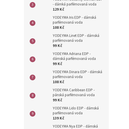
n
- dámká parfémovaná voda
e
129 Kč
l
YODEYMA Iris EDP - dámská
parfémovaná voda
108 Kč
YODEYMA Linet EDP - dámská
parfémovaná voda
99 Kč
YODEYMA Adriana EDP -
dámská parfémovaná voda
99 Kč
YODEYMA Dinara EDP - dámská
parfémovaná voda
108 Kč
YODEYMA Caribbean EDP -
pánská parfémovaná voda
99 Kč
YODEYMA Lido EDP - dámská
parfémovaná voda
139 Kč
YODEYMA Nya EDP - dámská