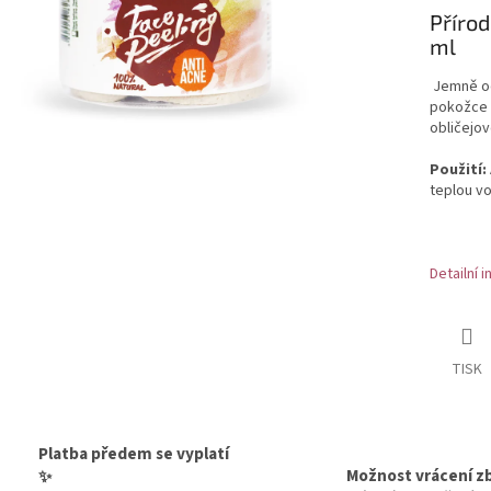
Přírod
ml
Jemně od
pokožce 
obličejov
Použití:
teplou vo
Detailní 
TISK
Platba předem se vyplatí
Možnost vrácení z
✨