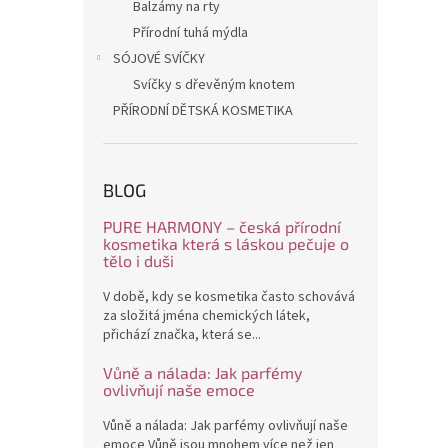
Balzámy na rty
Přírodní tuhá mýdla
SÓJOVÉ SVÍČKY
Svíčky s dřevěným knotem
PŘÍRODNÍ DĚTSKÁ KOSMETIKA
BLOG
PURE HARMONY – česká přírodní
kosmetika která s láskou pečuje o
tělo i duši
V době, kdy se kosmetika často schovává
za složitá jména chemických látek,
přichází značka, která se...
Vůně a nálada: Jak parfémy
ovlivňují naše emoce
Vůně a nálada: Jak parfémy ovlivňují naše
emoce Vůně jsou mnohem více než jen