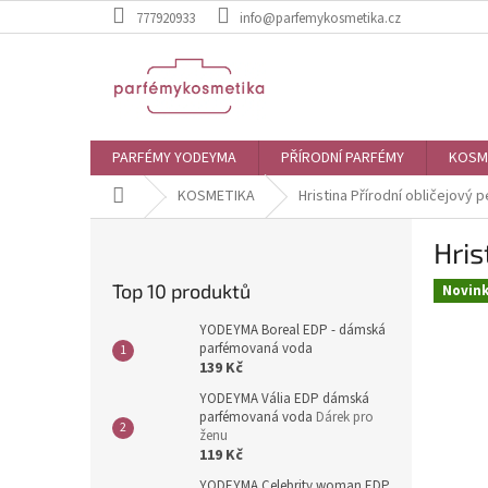
Přejít
777920933
info@parfemykosmetika.cz
na
obsah
PARFÉMY YODEYMA
PŘÍRODNÍ PARFÉMY
KOSM
Domů
KOSMETIKA
Hristina Přírodní obličejový p
P
Hris
o
s
Top 10 produktů
Novin
t
r
YODEYMA Boreal EDP - dámská
a
parfémovaná voda
139 Kč
n
n
YODEYMA Vália EDP dámská
parfémovaná voda
Dárek pro
í
ženu
p
119 Kč
a
YODEYMA Celebrity woman EDP