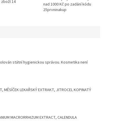
 zboží 14
nad 1000 Kč po zadání kódu
25prvninakup
rolován státní hygienickou správou. Kosmetika není
KT, MĚSÍČEK LEKAŘSKÝ EXTRAKT, JITROCEL KOPINATÝ
ERANIUM MACRORRHIZUM EXTRACT, CALENDULA