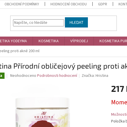
OBCHODNÍ PODMÍNKY
HODNOCENÍ OBCHODU
GDPR
KON
HLEDAT
ETIKA YODEYMA
KOSMETIKA
VÝPRODEJ
KOSMETIKA PU
eeling proti akné 200 ml
tina Přírodní obličejový peeling proti 
Průměrné
Neohodnoceno
Podrobnosti hodnocení
Značka:
Hristina
ka
hodnocení
produktu
217
je
0,0
Měrná
Momen
z
cena:
5
hvězdiček.
Možnosti
Položka 