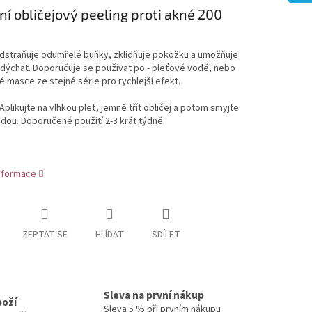
ní obličejový peeling proti akné 200
straňuje odumřelé buňky, zklidňuje pokožku a umožňuje
dýchat. Doporučuje se používat po - pleťové vodě, nebo
é masce ze stejné série pro rychlejší efekt.
Aplikujte na vlhkou pleť, jemně třít obličej a potom smyjte
dou. Doporučené použití 2-3 krát týdně.
informace
ZEPTAT SE
HLÍDAT
SDÍLET
Sleva na první nákup
boží
Sleva 5 % při prvním nákupu