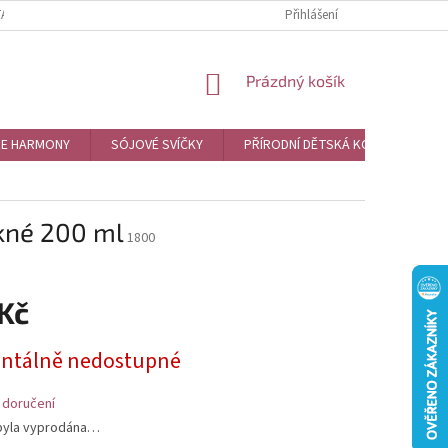
TAKTY
MOJE OBJEDNÁVKA
Přihlášení
NÁKUPNÍ
Prázdný košík
KOŠÍK
RE HARMONY
SÓJOVÉ SVÍČKY
PŘÍRODNÍ DĚTSKÁ KOSMETIKA
akné 200 ml
1800
 Kč
tálně nedostupné
 doručení
byla vyprodána…