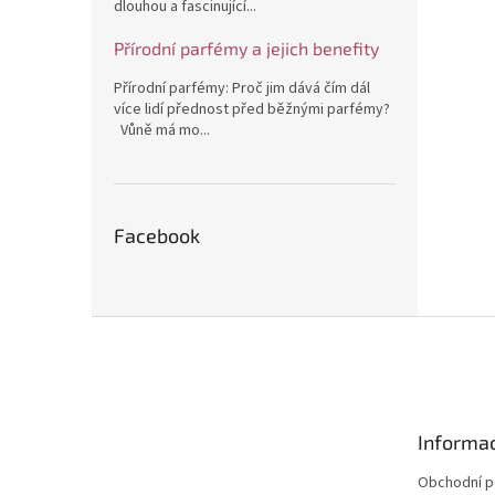
dlouhou a fascinující...
Přírodní parfémy a jejich benefity
Přírodní parfémy: Proč jim dává čím dál
více lidí přednost před běžnými parfémy?
Vůně má mo...
Facebook
Z
á
p
a
t
Informac
í
Obchodní 