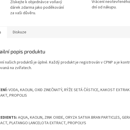
Vrácení neotevřeného
Získejte k objednávce voňavý
dní od nákupu.
dárek zdarma jako poděkování
za vaši důvěru.
s
Diskuze
ailní popis produktu
ení našich produktů je úplné. Každý produkt je registrován v CPNP a je kont
ovaná na zvířatech.
ENÍ:
VODA, KAOLIN, OXID ZINEČNATÝ, RÝŽE SETÁ ČÁSTICE, KAKOST EXTRA
AKT, PROPOLIS
EDIENTS:
AQUA, KAOLIN, ZINK OXIDE, ORYZA SATIVA BRAN PARTICLES, G
ACT, PLATANGO LANCELOTA EXTRACT, PROPOLYS