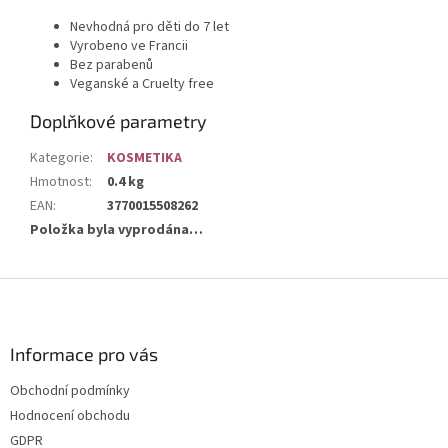
Nevhodná pro děti do 7 let
Vyrobeno ve Francii
Bez
parabenů
Veganské a Cruelty free
Doplňkové parametry
Kategorie
:
KOSMETIKA
Hmotnost
:
0.4 kg
EAN
:
3770015508262
Položka byla vyprodána…
Z
á
p
a
Informace pro vás
t
Obchodní podmínky
í
Hodnocení obchodu
GDPR