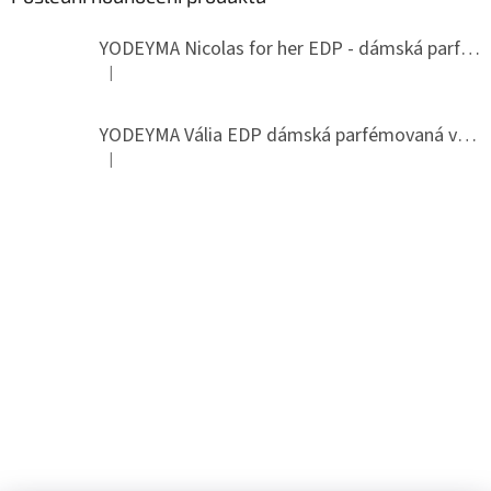
YODEYMA Nicolas for her EDP - dámská parfémovaná voda
|
Hodnocení produktu je 5 z 5 hvězdiček.
YODEYMA Vália EDP dámská parfémovaná voda
|
Hodnocení produktu je 5 z 5 hvězdiček.