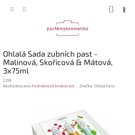
Přejít
NÁKUP
na
obsah
KOŠÍK
Ohlalá Sada zubních past -
Malinová, Skořicová & Mátová,
3x75ml
1258
Průměrné
Neohodnoceno
Podrobnosti hodnocení
Značka:
Ohlalá Paris
hodnocení
produktu
je
0,0
z
5
hvězdiček.