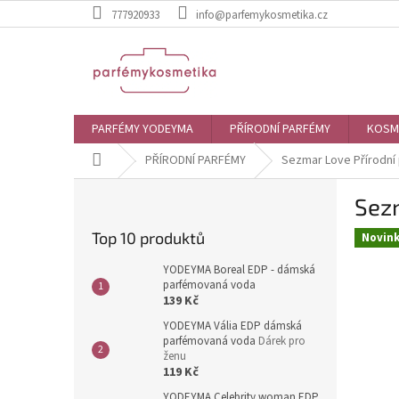
Přejít
777920933
info@parfemykosmetika.cz
na
obsah
PARFÉMY YODEYMA
PŘÍRODNÍ PARFÉMY
KOSM
Domů
PŘÍRODNÍ PARFÉMY
Sezmar Love Přírodní 
P
Sezm
o
s
Top 10 produktů
Novin
t
r
YODEYMA Boreal EDP - dámská
a
parfémovaná voda
139 Kč
n
n
YODEYMA Vália EDP dámská
parfémovaná voda
Dárek pro
í
ženu
p
119 Kč
a
YODEYMA Celebrity woman EDP