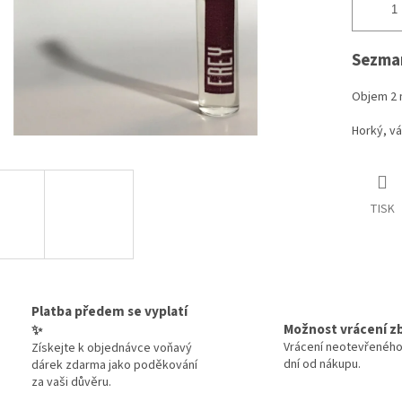
Sezmar
Objem 2 
Horký, váš
TISK
Platba předem se vyplatí
Možnost vrácení z
✨
Vrácení neotevřeného
Získejte k objednávce voňavý
dní od nákupu.
dárek zdarma jako poděkování
za vaši důvěru.