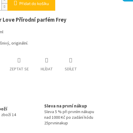
Přidat do košíku
 Love Přírodní parfém Frey
ml
nivý, originální.
ZEPTAT SE
HLÍDAT
SDÍLET
Sleva na první nákup
boží
Sleva 5 % při prvním nákupu
 zboží 14
nad 1000 Kč po zadání kódu
25prvninakup