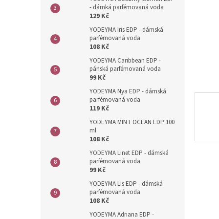
n
- dámká parfémovaná voda
e
129 Kč
l
YODEYMA Iris EDP - dámská
parfémovaná voda
108 Kč
YODEYMA Caribbean EDP -
pánská parfémovaná voda
99 Kč
YODEYMA Nya EDP - dámská
parfémovaná voda
119 Kč
YODEYMA MINT OCEAN EDP 100
ml
108 Kč
YODEYMA Linet EDP - dámská
parfémovaná voda
99 Kč
YODEYMA Lis EDP - dámská
parfémovaná voda
108 Kč
YODEYMA Adriana EDP -