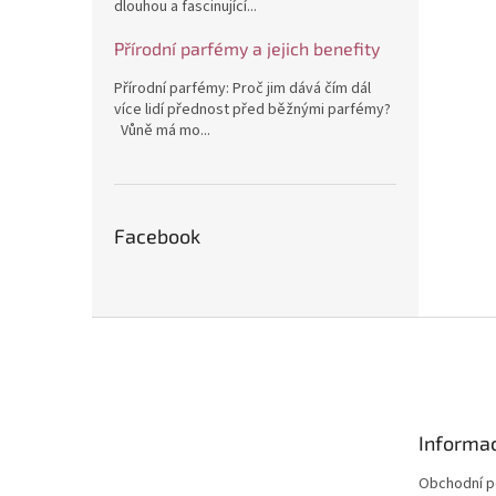
dlouhou a fascinující...
Přírodní parfémy a jejich benefity
Přírodní parfémy: Proč jim dává čím dál
více lidí přednost před běžnými parfémy?
Vůně má mo...
Facebook
Z
á
p
a
t
Informac
í
Obchodní 