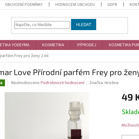
OBCHODNÍ PODMÍNKY
HODNOCENÍ OBCHODU
GDPR
KON
HLEDAT
ETIKA YODEYMA
KOSMETIKA
VÝPRODEJ
KOSMETIKA PU
parfém Frey pro ženy 2 ml
ar Love Přírodní parfém Frey pro žen
Průměrné
Neohodnoceno
Podrobnosti hodnocení
Značka:
Hristina
ka
hodnocení
produktu
49 
je
0,0
Měrná
Skla
z
cena:
5
hvězdiček.
Možnosti