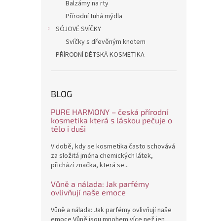
Balzámy na rty
Přírodní tuhá mýdla
SÓJOVÉ SVÍČKY
Svíčky s dřevěným knotem
PŘÍRODNÍ DĚTSKÁ KOSMETIKA
BLOG
PURE HARMONY – česká přírodní
kosmetika která s láskou pečuje o
tělo i duši
V době, kdy se kosmetika často schovává
za složitá jména chemických látek,
přichází značka, která se...
Vůně a nálada: Jak parfémy
ovlivňují naše emoce
Vůně a nálada: Jak parfémy ovlivňují naše
emoce Vůně jsou mnohem více než jen