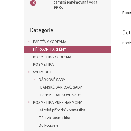
dámská parfémovaná voda
99 Kč
Popi
Přeskočit
Kategorie
kategorie
Det
PARFÉMY YODEYMA
Popi
PŘÍRODNÍ PARFÉMY
KOSMETIKA YODEYMA
KOSMETIKA
VÝPRODEJ
DÁRKOVÉ SADY
DÁMSKÉ DÁRKOVÉ SADY
PÁNSKÉ DÁRKOVÉ SADY
KOSMETIKA PURE HARMONY
Dětská přírodní kosmetika
Tělová kosmetika
Do koupele