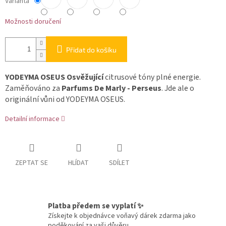
Varianta
Možnosti doručení
Přidat do košíku
YODEYMA
OSEUS Osvěžující
citrusové tóny plné energie.
Zaměňováno za
Parfums De Marly - Perseus
. Jde ale o
originální vůni od YODEYMA OSEUS.
Detailní informace
ZEPTAT SE
HLÍDAT
SDÍLET
Platba předem se vyplatí ✨
Získejte k objednávce voňavý dárek zdarma jako
poděkování za vaši důvěru.