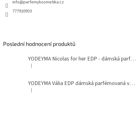
info
@
parfemykosmetika.cz
777920933
Poslední hodnocení produktů
YODEYMA Nicolas for her EDP - dámská parfémovaná voda
|
Hodnocení produktu je 5 z 5 hvězdiček.
YODEYMA Vália EDP dámská parfémovaná voda
|
Hodnocení produktu je 5 z 5 hvězdiček.