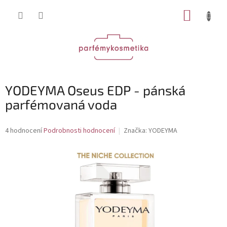
Přejít
NÁKUP
na
obsah
KOŠÍK
YODEYMA Oseus EDP - pánská
parfémovaná voda
Průměrné
4 hodnocení
Podrobnosti hodnocení
Značka:
YODEYMA
hodnocení
produktu
je
4,0
z
5
hvězdiček.