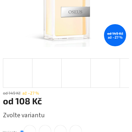
od 149 Kč
až –27 %
od 149 Kč
až –27 %
od
108 Kč
Měrná
Zvolte variantu
cena: