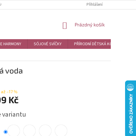
TAKTY
MOJE OBJEDNÁVKA
Přihlášení
NÁKUPNÍ
Prázdný košík
KOŠÍK
RE HARMONY
SÓJOVÉ SVÍČKY
PŘÍRODNÍ DĚTSKÁ KOSMETIKA
á voda
až –17 %
99 Kč
e variantu