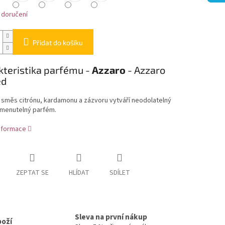
 doručení
Přidat do košíku
kteristika parfému -
Azzaro
- Azzaro
ed
á směs citrónu, kardamonu a zázvoru vytváří neodolatelný
menutelný parfém.
informace
ZEPTAT SE
HLÍDAT
SDÍLET
Sleva na první nákup
boží