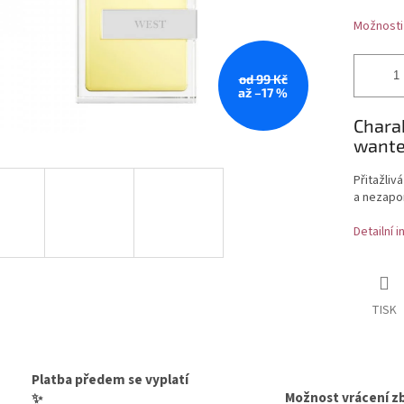
Možnosti
od 99 Kč
až –17 %
Chara
want
Přitažliv
a nezapo
Detailní 
TISK
Platba předem se vyplatí
Možnost vrácení z
✨