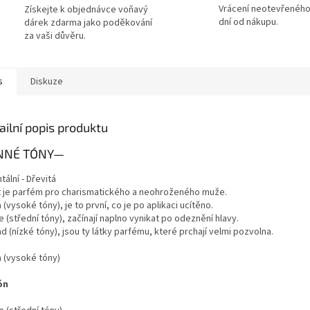
Vrácení neotevřeného
Získejte k objednávce voňavý
dní od nákupu.
dárek zdarma jako poděkování
za vaši důvěru.
s
Diskuze
ailní popis produktu
NNÉ TÓNY
—
tální - Dřevitá
 je parfém pro charismatického a neohroženého muže.
 (vysoké tóny), je to první, co je po aplikaci ucítěno.
 (střední tóny), začínají naplno vynikat po odeznění hlavy.
d (nízké tóny), jsou ty látky parfému, které prchají velmi pozvolna.
a (vysoké tóny)
ón