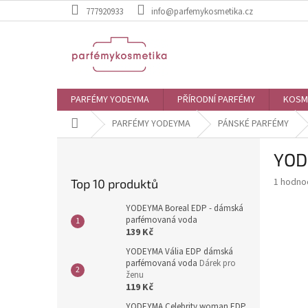
Přejít
777920933
info@parfemykosmetika.cz
na
obsah
PARFÉMY YODEYMA
PŘÍRODNÍ PARFÉMY
KOSM
Domů
PARFÉMY YODEYMA
PÁNSKÉ PARFÉMY
P
YOD
o
s
Průměr
1 hodno
Top 10 produktů
t
hodnoce
r
produkt
YODEYMA Boreal EDP - dámská
a
parfémovaná voda
je
139 Kč
4,0
n
z
n
YODEYMA Vália EDP dámská
5
parfémovaná voda
Dárek pro
í
hvězdič
ženu
p
119 Kč
a
YODEYMA Celebrity woman EDP