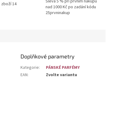
Sleva 5 % při prvním nákupu
 zboží 14
nad 1000 Kč po zadání kódu
25prvninakup
Doplňkové parametry
Kategorie
:
PÁNSKÉ PARFÉMY
EAN
:
Zvolte variantu