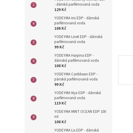
n
- dámká parfémovaná voda
e
129 Kč
l
YODEYMA Iris EDP - dámská
parfémovaná voda
108 Kč
YODEYMA Linet EDP - dámská
parfémovaná voda
99 Kč
YODEYMA Harpina EDP -
dámská parfémovaná voda
108 Kč
YODEYMA Caribbean EDP -
pánská parfémovaná voda
99 Kč
YODEYMA Nya EDP - dámská
parfémovaná voda
119 Kč
YODEYMA MINT OCEAN EDP 100
ml
108 Kč
YODEYMA Lis EDP - dámská