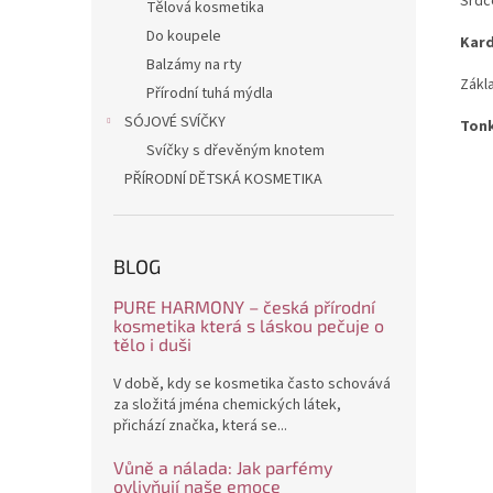
Srdce
Tělová kosmetika
Do koupele
Kar
Balzámy na rty
Zákla
Přírodní tuhá mýdla
SÓJOVÉ SVÍČKY
Ton
Svíčky s dřevěným knotem
PŘÍRODNÍ DĚTSKÁ KOSMETIKA
BLOG
PURE HARMONY – česká přírodní
kosmetika která s láskou pečuje o
tělo i duši
V době, kdy se kosmetika často schovává
za složitá jména chemických látek,
přichází značka, která se...
Vůně a nálada: Jak parfémy
ovlivňují naše emoce