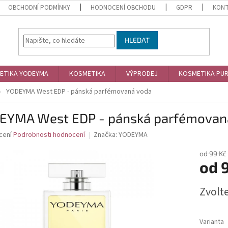
OBCHODNÍ PODMÍNKY
HODNOCENÍ OBCHODU
GDPR
KON
HLEDAT
ETIKA YODEYMA
KOSMETIKA
VÝPRODEJ
KOSMETIKA PU
YODEYMA West EDP - pánská parfémovaná voda
EYMA West EDP - pánská parfémovan
né
cení
Podrobnosti hodnocení
Značka:
YODEYMA
ní
u
od 99 Kč
od
Měrná
Zvolt
cena:
ek.
Varianta