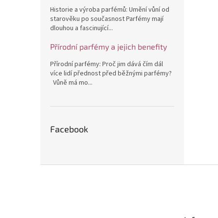
Historie a výroba parfémů: Umění vůní od
starověku po současnost Parfémy mají
dlouhou a fascinující...
Přírodní parfémy a jejich benefity
Přírodní parfémy: Proč jim dává čím dál
více lidí přednost před běžnými parfémy?
Vůně má mo...
Facebook
Z
á
p
a
t