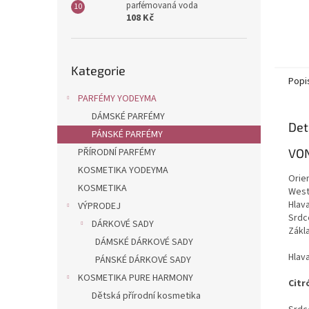
parfémovaná voda
108 Kč
Přeskočit
Kategorie
kategorie
Popi
PARFÉMY YODEYMA
DÁMSKÉ PARFÉMY
Det
PÁNSKÉ PARFÉMY
PŘÍRODNÍ PARFÉMY
VO
KOSMETIKA YODEYMA
Orien
KOSMETIKA
West
Hlava
VÝPRODEJ
Srdce
DÁRKOVÉ SADY
Zákla
DÁMSKÉ DÁRKOVÉ SADY
Hlav
PÁNSKÉ DÁRKOVÉ SADY
KOSMETIKA PURE HARMONY
Citr
Dětská přírodní kosmetika